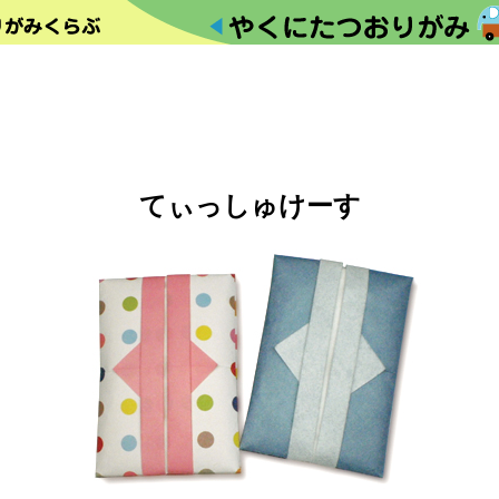
てぃっしゅけーす