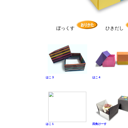
ぼっくす
ひきだし
はこ３
はこ４
はこ１
四角けーす