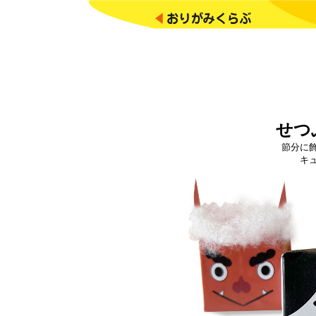
せつ
節分に
キ