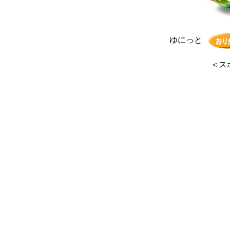
ゆにっと
＜
ス