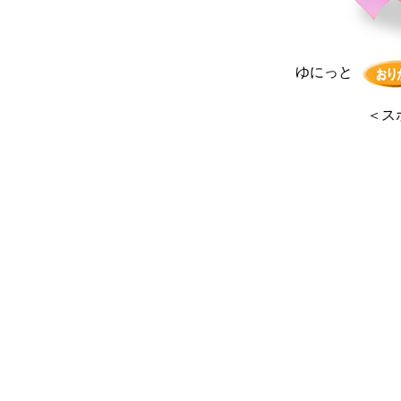
ゆにっと
＜
ス