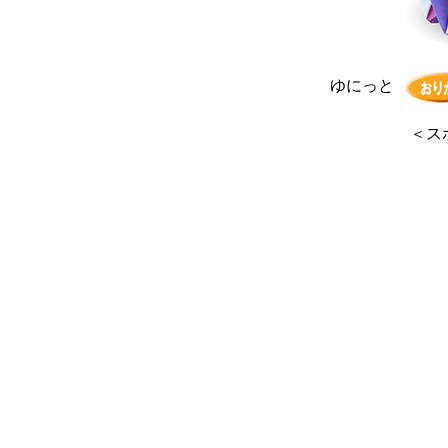
ゆにっと
＜
ス