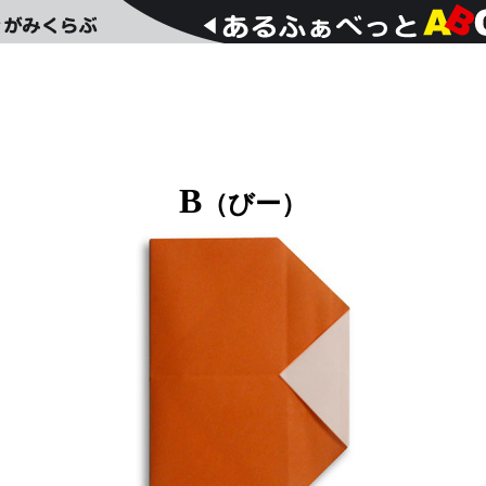
B
（びー）